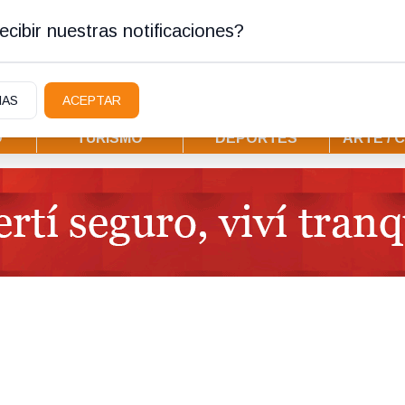
ostura
cibir nuestras notificaciones?
IAS
ACEPTAR
D
TURISMO
DEPORTES
ARTE / 