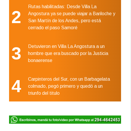
Rutas habilitadas: Desde Villa La
2
Angostura ya se puede viajar a Bariloche y
San Martín de los Andes, pero está
cerrado el paso Samoré
3
Detuvieron en Villa La Angostura a un
hombre que era buscado por la Justicia
bonaerense
4
Carpinteros del Sur, con un Barbagelata
colmado, pegó primero y quedó a un
triunfo del titulo