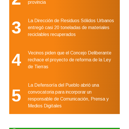
provincia
3
La Dirección de Residuos Sólidos Urbanos
entregó casi 20 toneladas de materiales
reciclables recuperados
4
Vecinos piden que el Concejo Deliberante
rechace el proyecto de reforma de la Ley
de Tierras
La Defensoría del Pueblo abrió una
5
convocatoria para incorporar un
responsable de Comunicación, Prensa y
Medios Digitales