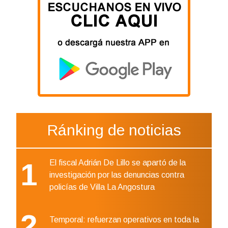
Ránking de noticias
1
El fiscal Adrián De Lillo se apartó de la
investigación por las denuncias contra
policías de Villa La Angostura
2
Temporal: refuerzan operativos en toda la