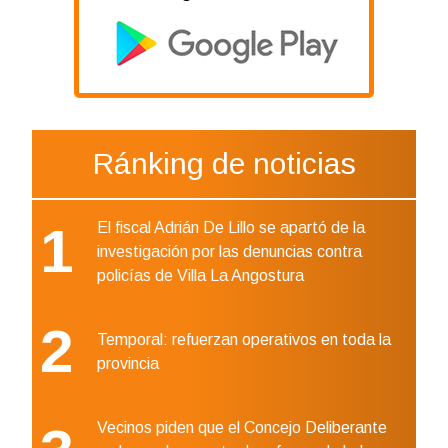
Ránking de noticias
1
El fiscal Adrián De Lillo se apartó de la
investigación por las denuncias contra
policías de Villa La Angostura
2
Temporal: refuerzan operativos en toda la
provincia
Vecinos piden que el Concejo Deliberante