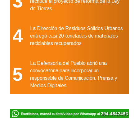
3
rechace el proyecto de reforma de la Ley
de Tierras
4
La Dirección de Residuos Sólidos Urbanos
entregó casi 20 toneladas de materiales
reciclables recuperados
La Defensoría del Pueblo abrió una
5
convocatoria para incorporar un
responsable de Comunicación, Prensa y
Medios Digitales