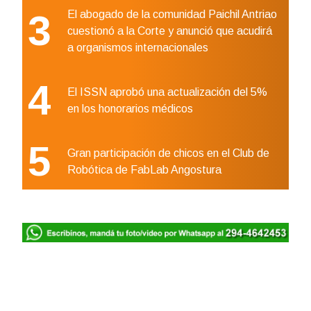
3
El abogado de la comunidad Paichil Antriao
cuestionó a la Corte y anunció que acudirá
a organismos internacionales
4
El ISSN aprobó una actualización del 5%
en los honorarios médicos
5
Gran participación de chicos en el Club de
Robótica de FabLab Angostura