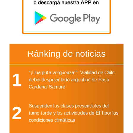
Ránking de noticias
1
"¡Una puta vergüenza!": Vialidad de Chile
debió despejar lado argentino de Paso
Cardenal Samoré
2
Suspenden las clases presenciales del
turno tarde y las actividades de EFI por las
condiciones climáticas