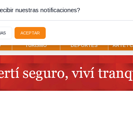
stura
cibir nuestras notificaciones?
IAS
ACEPTAR
D
TURISMO
DEPORTES
ARTE / 