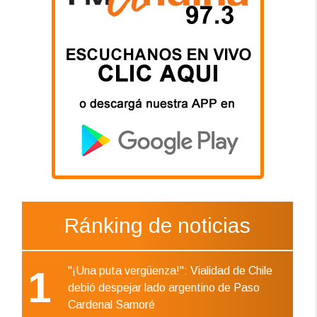
Ránking de noticias
1
"¡Una puta vergüenza!": Vialidad de Chile
debió despejar lado argentino de Paso
Cardenal Samoré