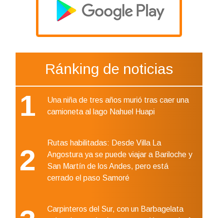
Ránking de noticias
1
Una niña de tres años murió tras caer una
camioneta al lago Nahuel Huapi
Rutas habilitadas: Desde Villa La
2
Angostura ya se puede viajar a Bariloche y
San Martín de los Andes, pero está
cerrado el paso Samoré
Carpinteros del Sur, con un Barbagelata