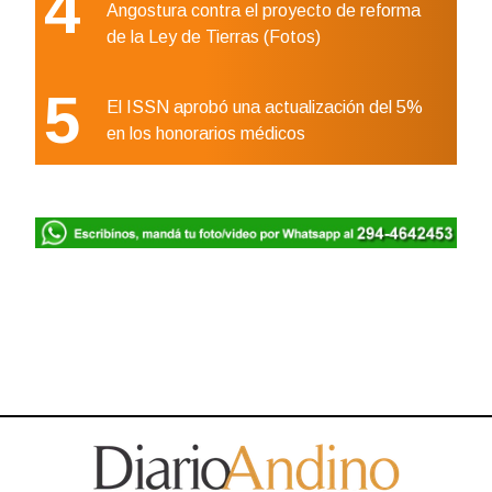
4
Angostura contra el proyecto de reforma
de la Ley de Tierras (Fotos)
5
El ISSN aprobó una actualización del 5%
en los honorarios médicos