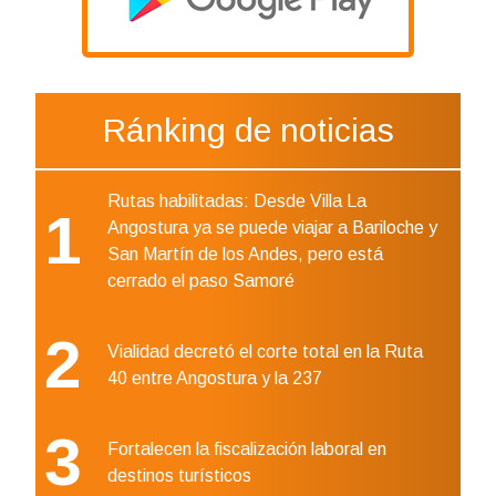
Ránking de noticias
Rutas habilitadas: Desde Villa La
1
Angostura ya se puede viajar a Bariloche y
San Martín de los Andes, pero está
cerrado el paso Samoré
2
Vialidad decretó el corte total en la Ruta
40 entre Angostura y la 237
3
Fortalecen la fiscalización laboral en
destinos turísticos