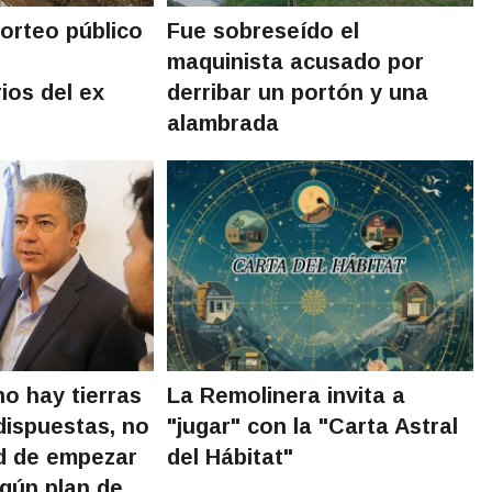
orteo público
Fue sobreseído el
maquinista acusado por
ios del ex
derribar un portón y una
alambrada
no hay tierras
La Remolinera invita a
dispuestas, no
"jugar" con la "Carta Astral
ad de empezar
del Hábitat"
lgún plan de