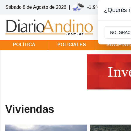
Sábado 8
de
Agosto
de 2026
|
-1.9ºc | Villa la Ango
¿Querés re
NO, GRAC
POLÍTICA
POLICIALES
SOCIEDA
Viviendas