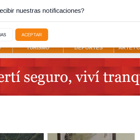
stura
cibir nuestras notificaciones?
IAS
ACEPTAR
D
TURISMO
DEPORTES
ARTE / 