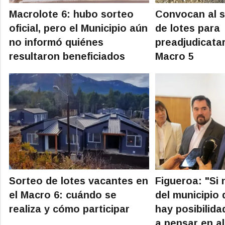
Macrolote 6: hubo sorteo
Convocan al s
oficial, pero el Municipio aún
de lotes para
no informó quiénes
preadjudicatar
resultaron beneficiados
Macro 5
Sorteo de lotes vacantes en
Figueroa: "Si 
el Macro 6: cuándo se
del municipio 
realiza y cómo participar
hay posibilid
a pensar en a