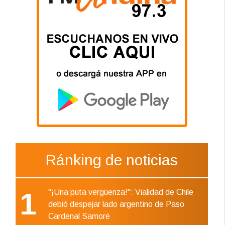
Ránking de noticias
1
"¡Una puta vergüenza!": Vialidad de Chile
debió despejar lado argentino de Paso
Cardenal Samoré