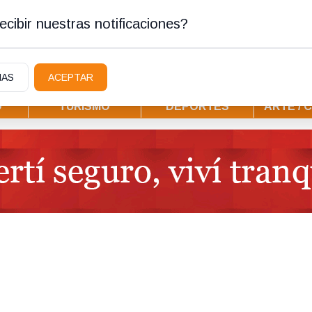
stura
cibir nuestras notificaciones?
IAS
ACEPTAR
D
TURISMO
DEPORTES
ARTE / 