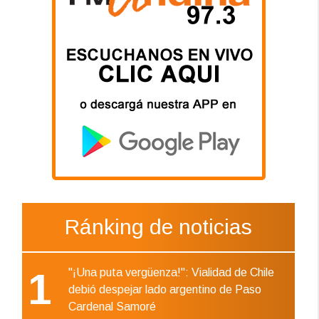
Ránking de noticias
1
"¡Una puta vergüenza!": Vialidad de Chile
debió despejar lado argentino de Paso
Cardenal Samoré