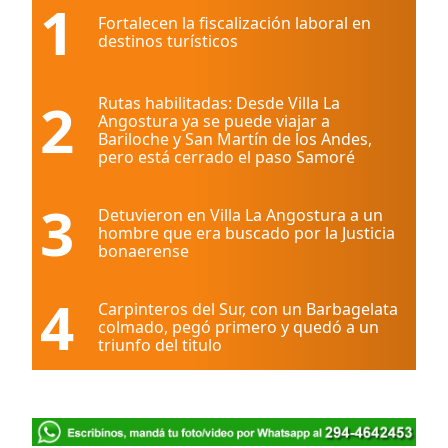
1
Fortalecen la fiscalización laboral en
destinos turísticos
2
Rutas habilitadas: Desde Villa La
Angostura ya se puede viajar a
Bariloche y San Martín de los Andes,
pero está cerrado el paso Samoré
3
Detuvieron en Villa La Angostura a un
hombre que era buscado por la Justicia
bonaerense
4
Carpinteros del Sur, con un Barbagelata
colmado, pegó primero y quedó a un
triunfo del titulo