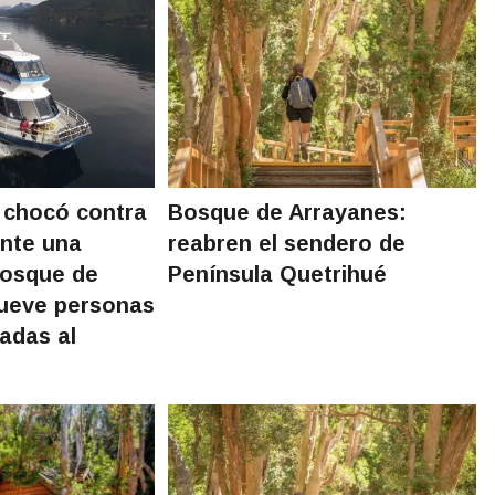
 chocó contra
Bosque de Arrayanes:
ante una
reabren el sendero de
Bosque de
Península Quetrihué
nueve personas
adas al