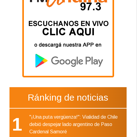
Ránking de noticias
1
"¡Una puta vergüenza!": Vialidad de Chile
debió despejar lado argentino de Paso
Cardenal Samoré