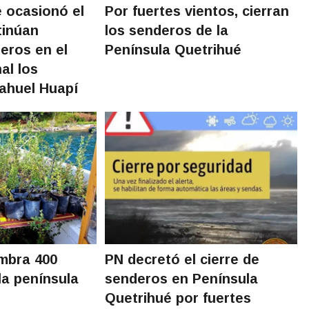
 ocasionó el
Por fuertes vientos, cierran
tinúan
los senderos de la
eros en el
Península Quetrihué
al los
ahuel Huapí
mbra 400
PN decretó el cierre de
la península
senderos en Península
Quetrihué por fuertes