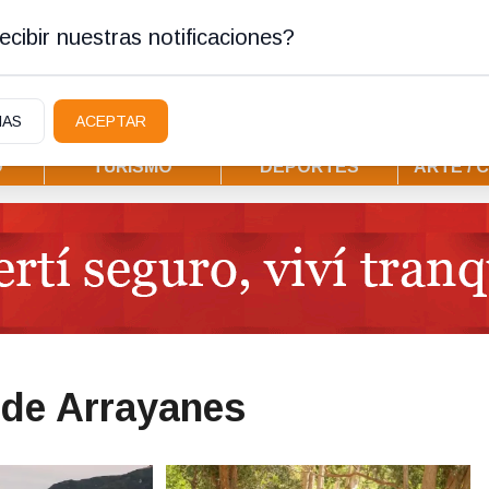
stura
cibir nuestras notificaciones?
IAS
ACEPTAR
D
TURISMO
DEPORTES
ARTE / 
 de Arrayanes