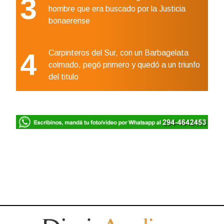
3
hombre que era buscado por la Justicia
bonaerense
4
Carpinteros del Sur, con un Barbagelata
colmado, pegó primero y quedó a un triunfo
del titulo