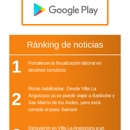
Ránking de noticias
1
Fortalecen la fiscalización laboral en
destinos turísticos
Rutas habilitadas: Desde Villa La
2
Angostura ya se puede viajar a Bariloche y
San Martín de los Andes, pero está
cerrado el paso Samoré
Detuvieron en Villa La Angostura a un