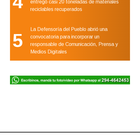
4
entregó casi 20 toneladas de materiales
reciclables recuperados
La Defensoría del Pueblo abrió una
5
convocatoria para incorporar un
responsable de Comunicación, Prensa y
Medios Digitales