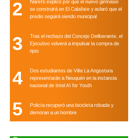
2
Naretti explicó por qué el nuevo gimnasio
se construirá en El Calafate y aclaró que el
predio seguirá siendo municipal
3
Tras el rechazo del Concejo Deliberante, el
Ejecutivo volverá a impulsar la compra de
ripio
4
Dos estudiantes de Villa La Angostura
representarán a Neuquén en la instancia
nacional de Intel AI for Youth
5
Policía recuperó una bicicleta robada y
demoran a un hombre