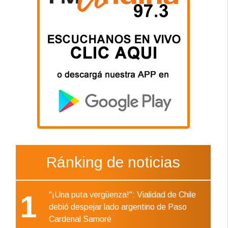
Ránking de noticias
1
"¡Una puta vergüenza!": Vialidad de Chile
debió despejar lado argentino de Paso
Cardenal Samoré