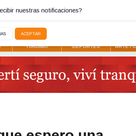
tura
cibir nuestras notificaciones?
IAS
ACEPTAR
D
TURISMO
DEPORTES
ARTE / 
que espero una