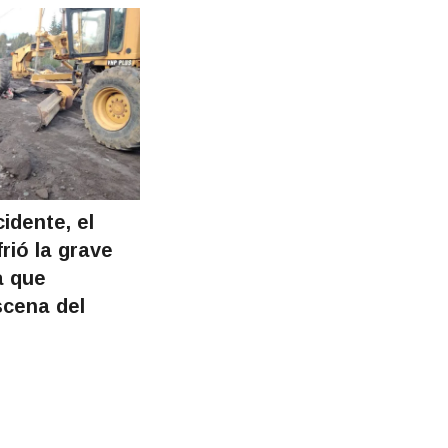
idente, el
rió la grave
a que
scena del