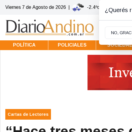
Viernes 7
de
Agosto
de 2026
|
-2.4ºc | Villa la Angos
¿Querés re
NO, GRAC
POLÍTICA
POLICIALES
SOCIEDA
Cartas de Lectores
“Hace tres meses 