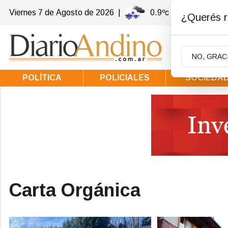
Viernes 7
de
Agosto
de 2026
|
0.9ºc | Villa la Angost
¿Querés re
NO, GRAC
POLÍTICA
POLICIALES
SOCIEDA
Carta Orgánica