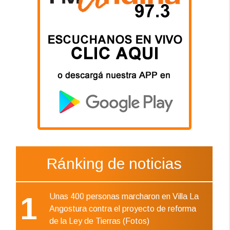
Ránking de noticias
1
Unas 400 personas marcharon en Villa La
Angostura contra el proyecto de reforma
de la Ley de Tierras (Fotos)