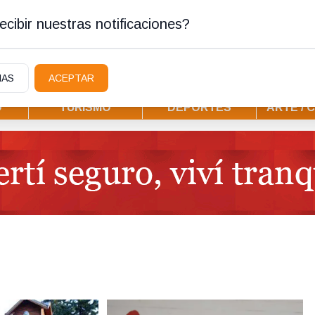
ura
cibir nuestras notificaciones?
IAS
ACEPTAR
D
TURISMO
DEPORTES
ARTE / 