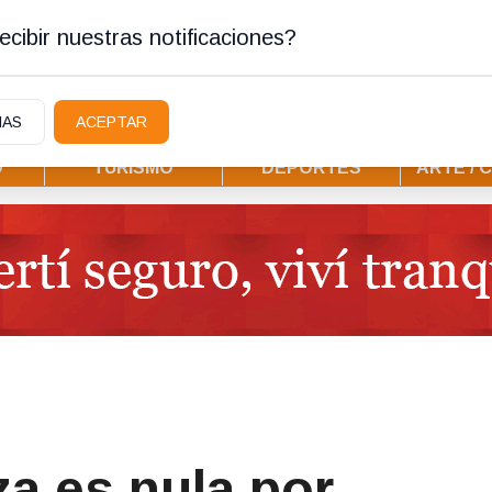
ura
cibir nuestras notificaciones?
IAS
ACEPTAR
D
TURISMO
DEPORTES
ARTE / 
a es nula por