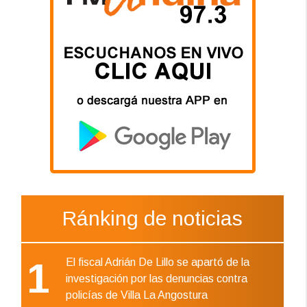
Ránking de noticias
1
El fiscal Adrián De Lillo se apartó de la
investigación por las denuncias contra
policías de Villa La Angostura