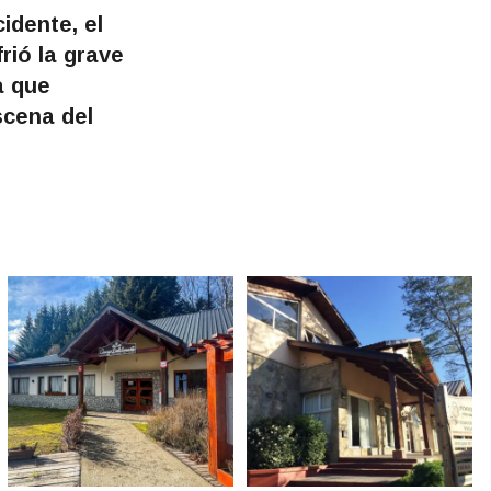
idente, el
rió la grave
a que
scena del