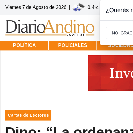
Viernes 7
de
Agosto
de 2026
|
0.4ºc | Villa la Angost
¿Querés re
NO, GRAC
POLÍTICA
POLICIALES
SOCIEDA
Cartas de Lectores
Dino: “La ordenanz