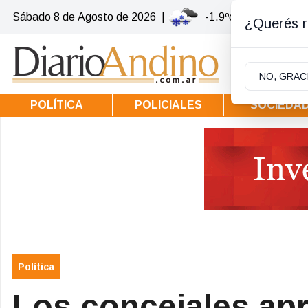
Sábado 8
de
Agosto
de 2026
|
-1.9ºc | Villa la Ango
¿Querés re
NO, GRAC
POLÍTICA
POLICIALES
SOCIEDA
Política
Los concejales apr