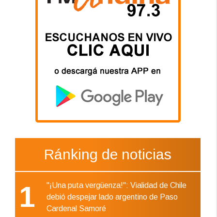
Ránking de noticias
1
"¡Una puta vergüenza!": Vialidad de Chile
debió despejar lado argentino de Paso
Cardenal Samoré