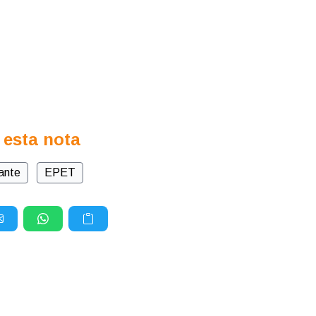
 esta nota
ante
EPET