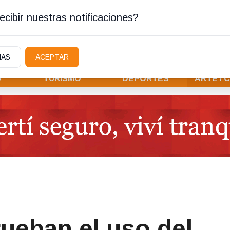
stura
cibir nuestras notificaciones?
IAS
ACEPTAR
D
TURISMO
DEPORTES
ARTE / 
ueban el uso del