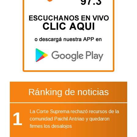
Ránking de noticias
1
La Corte Suprema rechazó recursos de la
comunidad Paichil Antriao y quedaron
firmes los desalojos