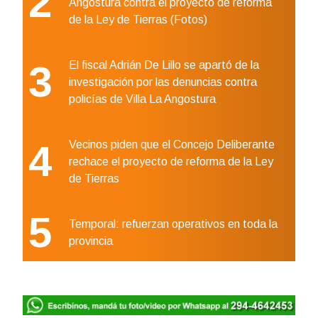
2
Angostura contra el proyecto de reforma
de la Ley de Tierras (Fotos)
3
El fiscal Adrián De Lillo se apartó de la
investigación por las denuncias contra
policías de Villa La Angostura
4
Vecinos piden que el Concejo Deliberante
rechace el proyecto de reforma de la Ley
de Tierras
5
Temporal: refuerzan operativos en toda la
provincia