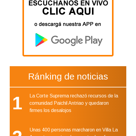
Ránking de noticias
1
La Corte Suprema rechazó recursos de la
comunidad Paichil Antriao y quedaron
firmes los desalojos
Unas 400 personas marcharon en Villa La