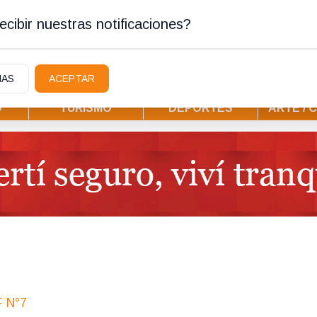
ostura
cibir nuestras notificaciones?
IAS
ACEPTAR
D
TURISMO
DEPORTES
ARTE / 
 N°7