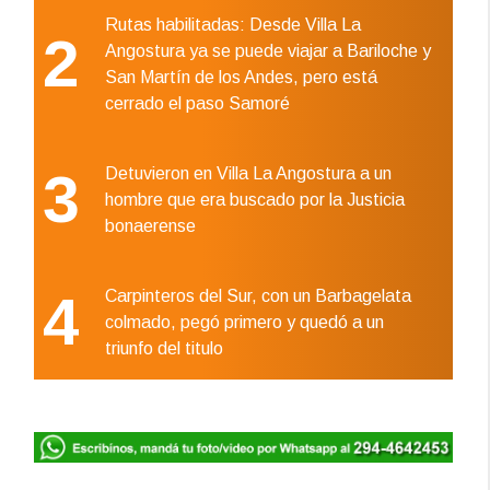
Rutas habilitadas: Desde Villa La
2
Angostura ya se puede viajar a Bariloche y
San Martín de los Andes, pero está
cerrado el paso Samoré
3
Detuvieron en Villa La Angostura a un
hombre que era buscado por la Justicia
bonaerense
4
Carpinteros del Sur, con un Barbagelata
colmado, pegó primero y quedó a un
triunfo del titulo