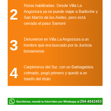
Rutas habilitadas: Desde Villa La
2
Angostura ya se puede viajar a Bariloche y
San Martín de los Andes, pero está
cerrado el paso Samoré
3
Detuvieron en Villa La Angostura a un
hombre que era buscado por la Justicia
bonaerense
4
Carpinteros del Sur, con un Barbagelata
colmado, pegó primero y quedó a un
triunfo del titulo