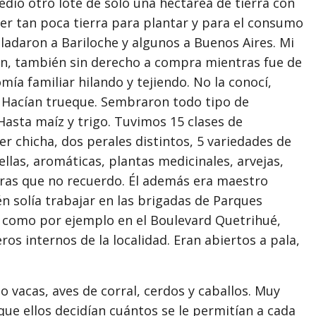
edió otro lote de sólo una hectárea de tierra con
er tan poca tierra para plantar y para el consumo
sladaron a Bariloche y algunos a Buenos Aires. Mi
ron, también sin derecho a compra mientras fue de
ía familiar hilando y tejiendo. No la conocí,
. Hacían trueque. Sembraron todo tipo de
Hasta maíz y trigo. Tuvimos 15 clases de
r chicha, dos perales distintos, 5 variedades de
ellas, aromáticas, plantas medicinales, arvejas,
duras que no recuerdo. Él además era maestro
én solía trabajar en las brigadas de Parques
, como por ejemplo en el Boulevard Quetrihué,
ros internos de la localidad. Eran abiertos a pala,
vacas, aves de corral, cerdos y caballos. Muy
ue ellos decidían cuántos se le permitían a cada