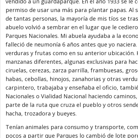
vendido a un guardaparque. En el año 1933 se le c
permiso de usar una más para plantar papas. Al s
de tantas personas, la mayoría de mis tíos se tra
abuelo volvió a sembrar en el lugar que le cedie
Parques Nacionales. Mi abuela ayudaba a la econom
falleció de neumonía 6 años antes que yo naciera
verduras y frutas como en su anterior ubicación. 
manzanas diferentes, algunas exclusivas para hace
ciruelas, cerezas, zarza parrilla, frambuesas, gros
habas, cebollas, hinojos, zanahorias y otras ver
carpintero, trabajaba y enseñaba el oficio, tambi
Nacionales o Vialidad Nacional haciendo caminos
parte de la ruta que cruza el pueblo y otros sende
hacha, trozadora y bueyes.
Tenían animales para consumo y transporte, como 
pocos a partir que Parques lo cambió de lote porq