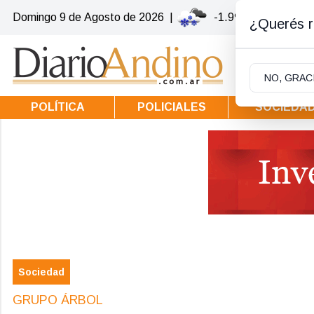
Domingo 9
de
Agosto
de 2026
|
-1.9ºc | Villa la Ang
¿Querés re
NO, GRAC
POLÍTICA
POLICIALES
SOCIEDA
Sociedad
GRUPO ÁRBOL