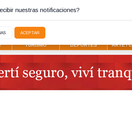
ostura
cibir nuestras notificaciones?
IAS
ACEPTAR
D
TURISMO
DEPORTES
ARTE / 