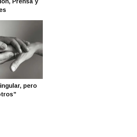
ón, Prensa y
les
ingular, pero
otros”