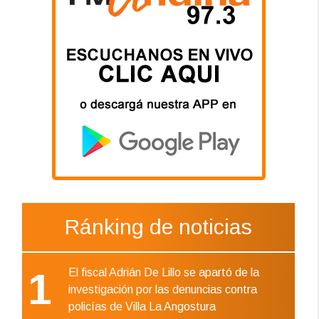
Ránking de noticias
1
El fiscal Adrián De Lillo se apartó de la
investigación por las denuncias contra
policías de Villa La Angostura