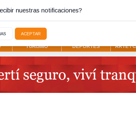
ura
cibir nuestras notificaciones?
IAS
ACEPTAR
D
TURISMO
DEPORTES
ARTE / 