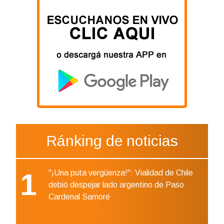
Ránking de noticias
1
"¡Una puta vergüenza!": Vialidad de Chile
debió despejar lado argentino de Paso
Cardenal Samoré