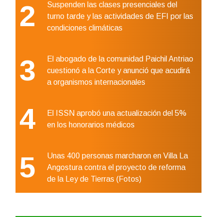
2
Suspenden las clases presenciales del
turno tarde y las actividades de EFI por las
condiciones climáticas
3
El abogado de la comunidad Paichil Antriao
cuestionó a la Corte y anunció que acudirá
a organismos internacionales
4
El ISSN aprobó una actualización del 5%
en los honorarios médicos
5
Unas 400 personas marcharon en Villa La
Angostura contra el proyecto de reforma
de la Ley de Tierras (Fotos)