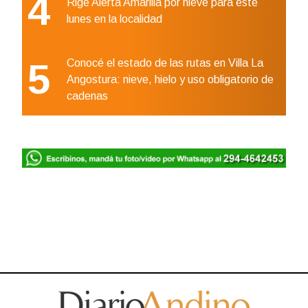
4
Rige Alerta Amarilla por nieve para este
lunes en la localidad
5
Conocé el estado de las rutas en Villa La
Angostura: nieve, hielo y uso obligatorio de
cadenas