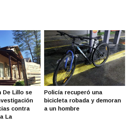
n De Lillo se
Policía recuperó una
nvestigación
bicicleta robada y demoran
cias contra
a un hombre
la La