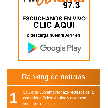
Ránking de noticias
1
La Corte Suprema rechazó recursos de la
comunidad Paichil Antriao y quedaron
firmes los desalojos