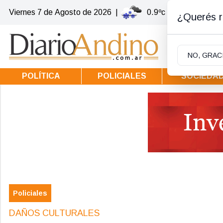
Viernes 7
de
Agosto
de 2026
|
0.9ºc | Villa la Angost
¿Querés re
NO, GRAC
POLÍTICA
POLICIALES
SOCIEDA
Policiales
DAÑOS CULTURALES