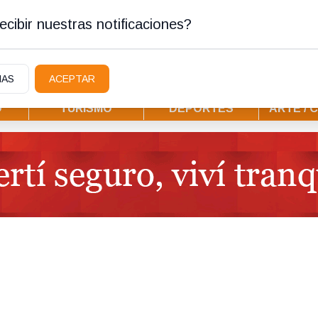
ura
cibir nuestras notificaciones?
IAS
ACEPTAR
D
TURISMO
DEPORTES
ARTE / 