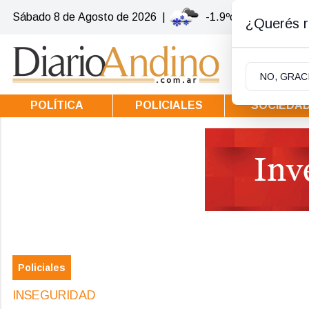
Sábado 8
de
Agosto
de 2026
|
-1.9ºc | Villa la Ango
¿Querés re
NO, GRAC
POLÍTICA
POLICIALES
SOCIEDA
Policiales
INSEGURIDAD