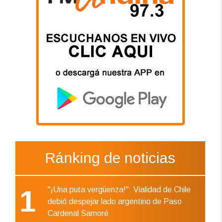
Ránking de noticias
1
"¡Una puta vergüenza!": Vialidad de Chile
debió despejar lado argentino de Paso
Cardenal Samoré