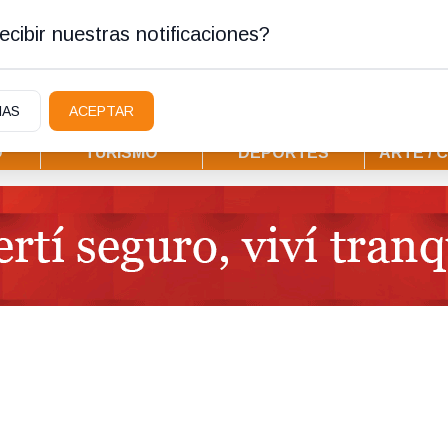
stura
cibir nuestras notificaciones?
IAS
ACEPTAR
D
TURISMO
DEPORTES
ARTE / 