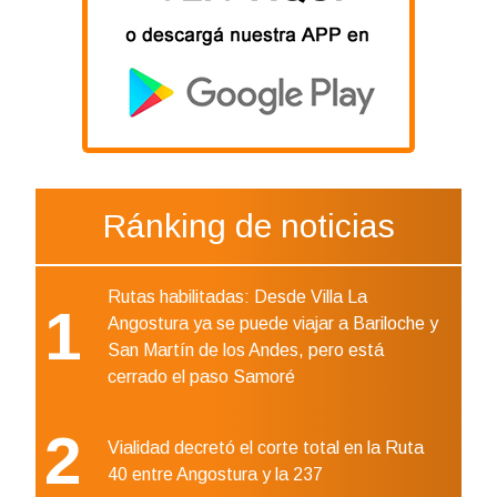
Ránking de noticias
Rutas habilitadas: Desde Villa La
1
Angostura ya se puede viajar a Bariloche y
San Martín de los Andes, pero está
cerrado el paso Samoré
2
Vialidad decretó el corte total en la Ruta
40 entre Angostura y la 237