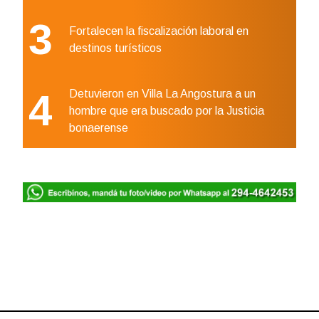
3
Fortalecen la fiscalización laboral en
destinos turísticos
4
Detuvieron en Villa La Angostura a un
hombre que era buscado por la Justicia
bonaerense