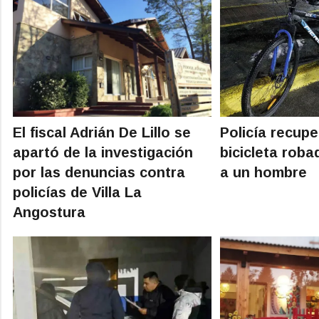
El fiscal Adrián De Lillo se
Policía recup
apartó de la investigación
bicicleta rob
por las denuncias contra
a un hombre
policías de Villa La
Angostura