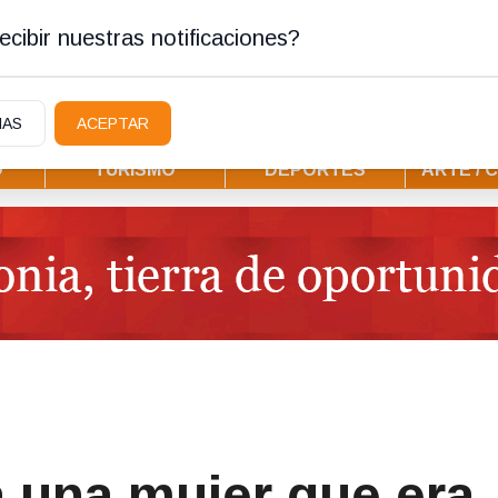
ura
cibir nuestras notificaciones?
IAS
ACEPTAR
D
TURISMO
DEPORTES
ARTE / 
a una mujer que era