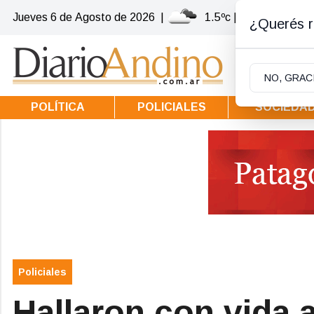
Jueves 6
de
Agosto
de 2026
|
1.5ºc | Villa la Angost
¿Querés re
NO, GRAC
POLÍTICA
POLICIALES
SOCIEDA
Policiales
Hallaron con vida 