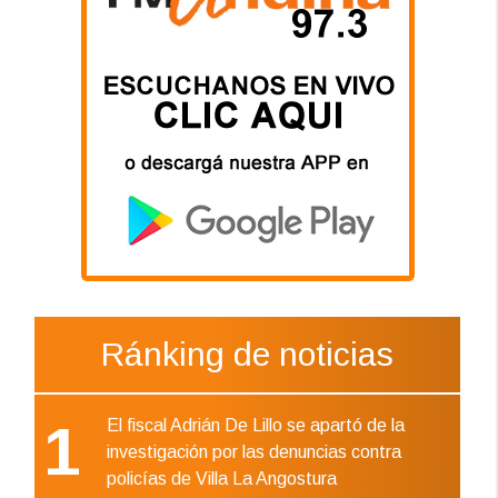
Ránking de noticias
1
El fiscal Adrián De Lillo se apartó de la
investigación por las denuncias contra
policías de Villa La Angostura