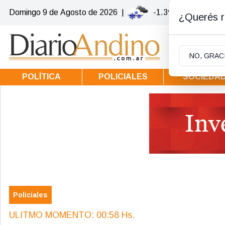
Domingo 9
de
Agosto
de 2026
|
-1.3ºc | Villa la Ang
¿Querés re
NO, GRAC
POLÍTICA
POLICIALES
SOCIEDA
Policiales
ULITMO MOMENTO: 00:58 Hs.