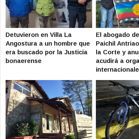
Detuvieron en Villa La
El abogado de
Angostura a un hombre que
Paichil Antria
era buscado por la Justicia
la Corte y an
bonaerense
acudirá a org
internacional