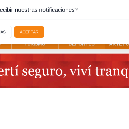
ostura
cibir nuestras notificaciones?
IAS
ACEPTAR
D
TURISMO
DEPORTES
ARTE / 