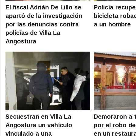
El fiscal Adrián De Lillo se
Policía recup
apartó de la investigación
bicicleta rob
por las denuncias contra
a un hombre
policías de Villa La
Angostura
Secuestran en Villa La
Demoraron a 
Angostura un vehículo
por el robo d
vinculado a una
en un restaur