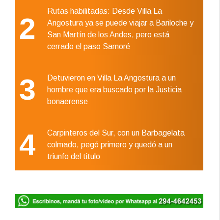
Rutas habilitadas: Desde Villa La
2
Angostura ya se puede viajar a Bariloche y
San Martín de los Andes, pero está
cerrado el paso Samoré
3
Detuvieron en Villa La Angostura a un
hombre que era buscado por la Justicia
bonaerense
4
Carpinteros del Sur, con un Barbagelata
colmado, pegó primero y quedó a un
triunfo del titulo