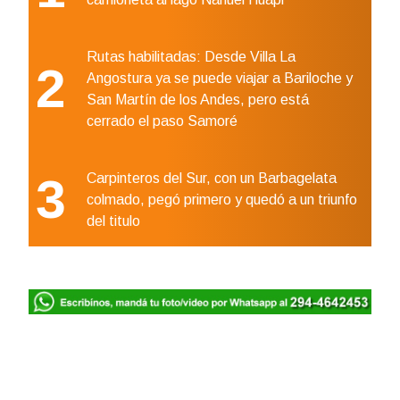
Rutas habilitadas: Desde Villa La
2
Angostura ya se puede viajar a Bariloche y
San Martín de los Andes, pero está
cerrado el paso Samoré
3
Carpinteros del Sur, con un Barbagelata
colmado, pegó primero y quedó a un triunfo
del titulo