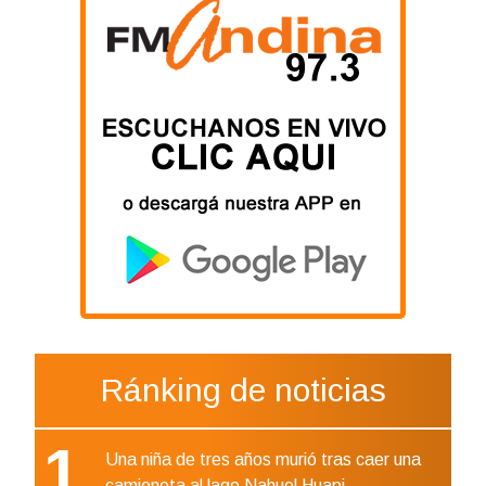
Ránking de noticias
1
Una niña de tres años murió tras caer una
camioneta al lago Nahuel Huapi