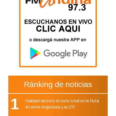
Ránking de noticias
1
Vialidad decretó el corte total en la Ruta
40 entre Angostura y la 237