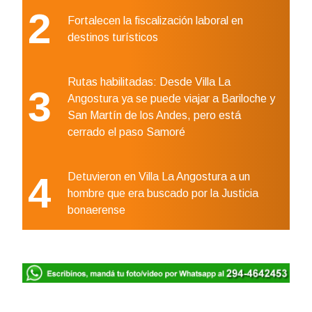
2
Fortalecen la fiscalización laboral en
destinos turísticos
Rutas habilitadas: Desde Villa La
3
Angostura ya se puede viajar a Bariloche y
San Martín de los Andes, pero está
cerrado el paso Samoré
4
Detuvieron en Villa La Angostura a un
hombre que era buscado por la Justicia
bonaerense