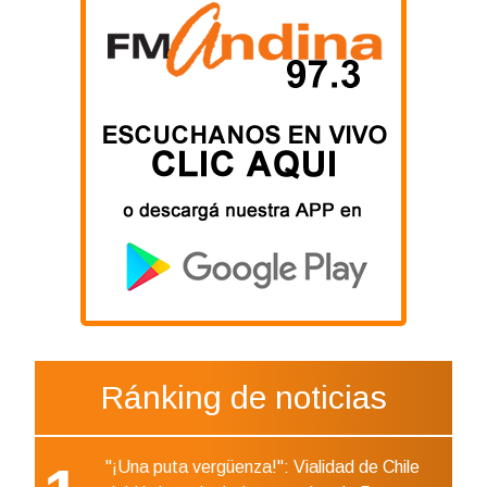
Ránking de noticias
"¡Una puta vergüenza!": Vialidad de Chile