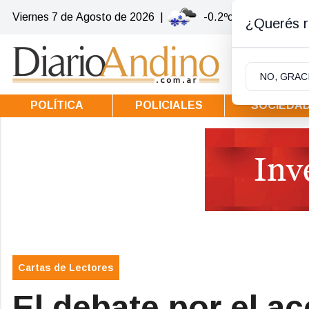
Viernes 7
de
Agosto
de 2026
|
-0.2ºc | Villa la Angos
¿Querés re
NO, GRAC
POLÍTICA
POLICIALES
SOCIEDA
Cartas de Lectores
El debate por el ac