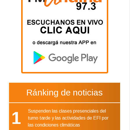
Ránking de noticias
1
Suspenden las clases presenciales del
turno tarde y las actividades de EFI por
las condiciones climáticas