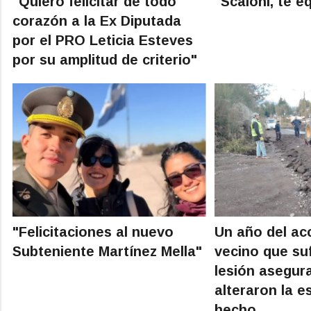
"Quiero felicitar de todo
"Scaloni, te e
corazón a la Ex Diputada
por el PRO Leticia Esteves
por su amplitud de criterio"
"Felicitaciones al nuevo
Un año del acc
Subteniente Martínez Mella"
vecino que suf
lesión asegur
alteraron la e
hecho