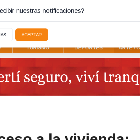
tura
cibir nuestras notificaciones?
IAS
ACEPTAR
D
TURISMO
DEPORTES
ARTE / 
ceso a la vivienda: