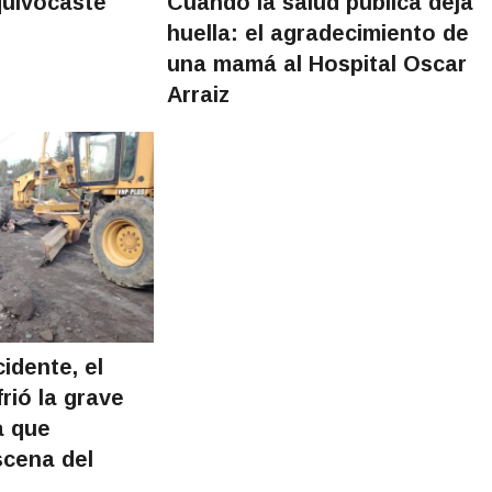
quivocaste"
Cuando la salud pública deja
huella: el agradecimiento de
una mamá al Hospital Oscar
Arraiz
idente, el
rió la grave
a que
scena del