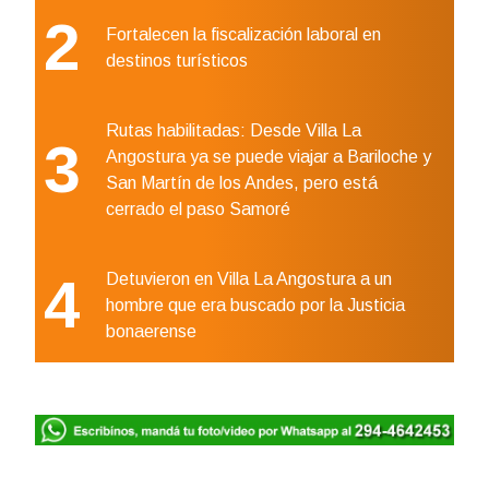
2
Fortalecen la fiscalización laboral en
destinos turísticos
Rutas habilitadas: Desde Villa La
3
Angostura ya se puede viajar a Bariloche y
San Martín de los Andes, pero está
cerrado el paso Samoré
4
Detuvieron en Villa La Angostura a un
hombre que era buscado por la Justicia
bonaerense