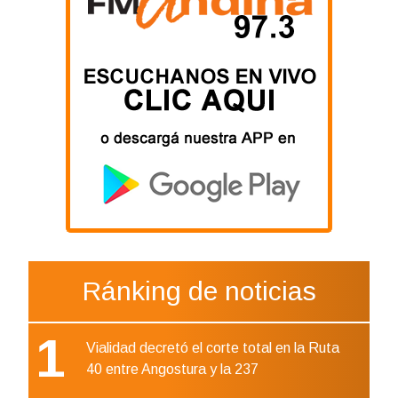
Ránking de noticias
1
Vialidad decretó el corte total en la Ruta
40 entre Angostura y la 237