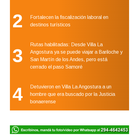
2
Fortalecen la fiscalización laboral en
destinos turísticos
Rutas habilitadas: Desde Villa La
3
Angostura ya se puede viajar a Bariloche y
San Martín de los Andes, pero está
cerrado el paso Samoré
4
Detuvieron en Villa La Angostura a un
hombre que era buscado por la Justicia
bonaerense