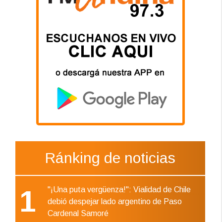
Ránking de noticias
1
"¡Una puta vergüenza!": Vialidad de Chile
debió despejar lado argentino de Paso
Cardenal Samoré