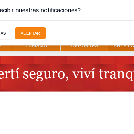
stura
cibir nuestras notificaciones?
IAS
ACEPTAR
D
TURISMO
DEPORTES
ARTE / 