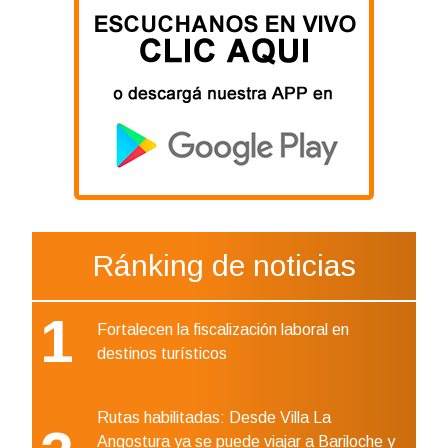
Ránking de noticias
1
Fortalecen la fiscalización laboral en
destinos turísticos
Rutas habilitadas: Desde Villa La
Angostura ya se puede viajar a Bariloche y