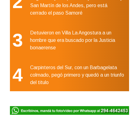
2
San Martín de los Andes, pero está
cerrado el paso Samoré
3
Detuvieron en Villa La Angostura a un
hombre que era buscado por la Justicia
bonaerense
4
Carpinteros del Sur, con un Barbagelata
colmado, pegó primero y quedó a un triunfo
del titulo