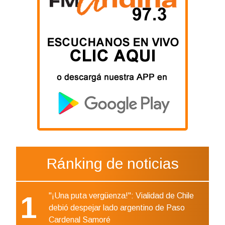
Ránking de noticias
1
"¡Una puta vergüenza!": Vialidad de Chile
debió despejar lado argentino de Paso
Cardenal Samoré