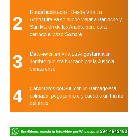
Rutas habilitadas: Desde Villa La
2
Angostura ya se puede viajar a Bariloche y
San Martín de los Andes, pero está
cerrado el paso Samoré
3
Detuvieron en Villa La Angostura a un
hombre que era buscado por la Justicia
bonaerense
4
Carpinteros del Sur, con un Barbagelata
colmado, pegó primero y quedó a un triunfo
del titulo