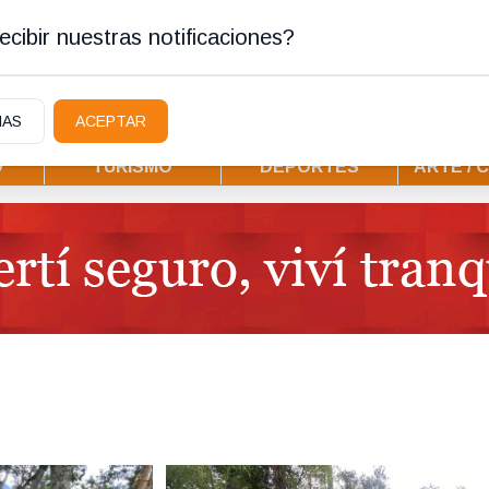
stura
cibir nuestras notificaciones?
IAS
ACEPTAR
D
TURISMO
DEPORTES
ARTE / 