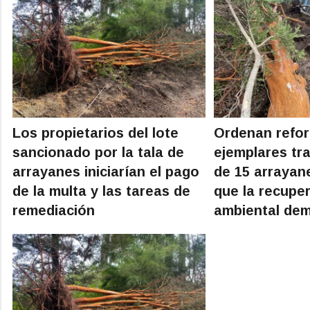
Los propietarios del lote
Ordenan refor
sancionado por la tala de
ejemplares tras
arrayanes iniciarían el pago
de 15 arrayan
de la multa y las tareas de
que la recupe
remediación
ambiental de