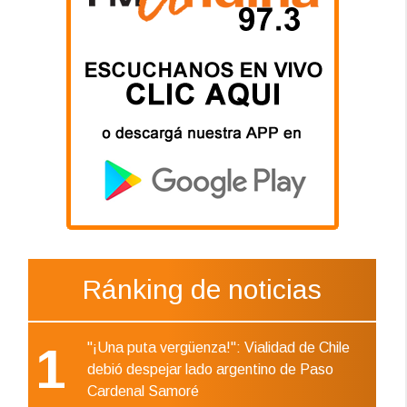
Ránking de noticias
1
"¡Una puta vergüenza!": Vialidad de Chile
debió despejar lado argentino de Paso
Cardenal Samoré