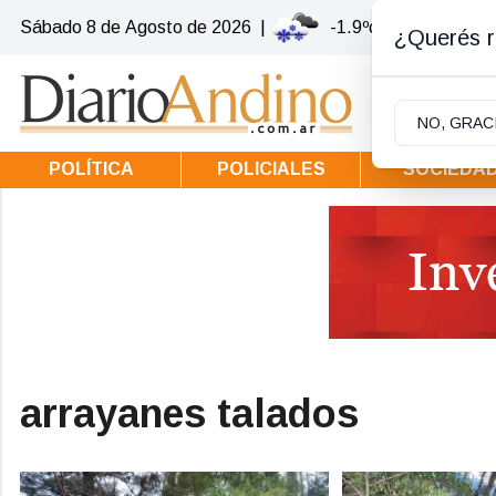
Sábado 8
de
Agosto
de 2026
|
-1.9ºc | Villa la Ango
¿Querés re
NO, GRAC
POLÍTICA
POLICIALES
SOCIEDA
arrayanes talados