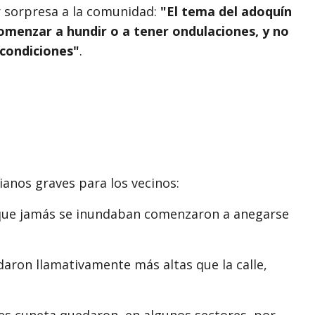
r sorpresa a la comunidad:
"El tema del adoquín
omenzar a hundir o a tener ondulaciones, y no
 condiciones"
.
ianos graves para los vecinos:
 que jamás se inundaban comenzaron a anegarse
ron llamativamente más altas que la calle,
es cuneta quedaron, en algunos sectores, por