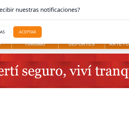
gostura
ecibir nuestras notificaciones?
IAS
ACEPTAR
D
TURISMO
DEPORTES
ARTE / 