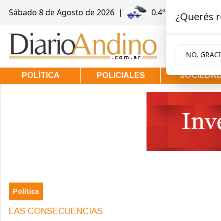
Sábado 8
de
Agosto
de 2026
|
0.4ºc | Villa la An
¿Querés r
NO, GRAC
POLÍTICA
POLICIALES
SOCIEDA
Política
LAS CONSECUENCIAS