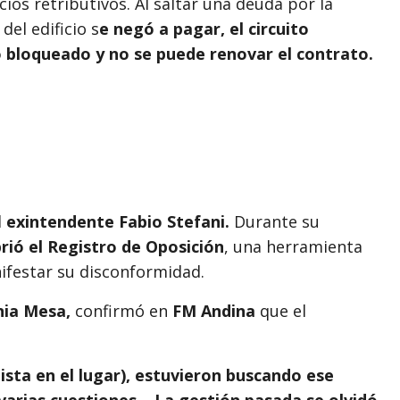
cios retributivos. Al saltar una deuda por la
del edificio s
e negó a pagar, el circuito
ó bloqueado y no se puede renovar el contrato.
l
exintendente Fabio Stefani.
Durante su
rió el Registro de Oposición
, una herramienta
nifestar su disconformidad.
nia Mesa,
confirmó en
FM Andina
que el
tista en el lugar), estuvieron buscando ese
arias cuestiones... La gestión pasada se olvidó