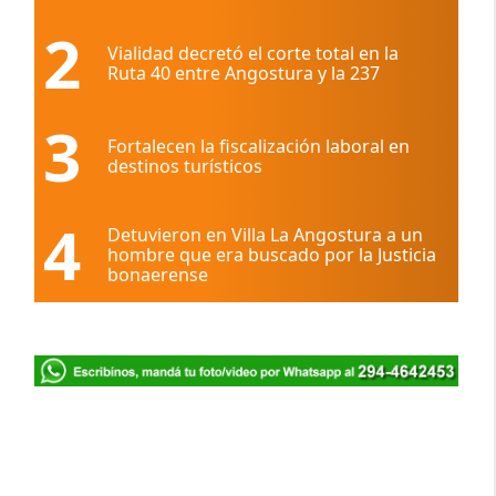
2
Vialidad decretó el corte total en la
Ruta 40 entre Angostura y la 237
3
Fortalecen la fiscalización laboral en
destinos turísticos
4
Detuvieron en Villa La Angostura a un
hombre que era buscado por la Justicia
bonaerense