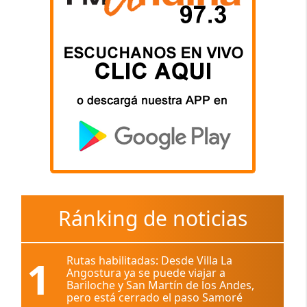
Ránking de noticias
1
Rutas habilitadas: Desde Villa La
Angostura ya se puede viajar a
Bariloche y San Martín de los Andes,
pero está cerrado el paso Samoré