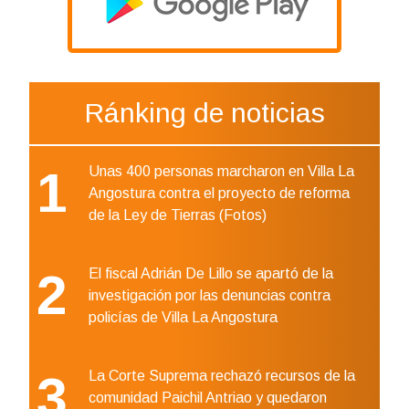
Ránking de noticias
1
Unas 400 personas marcharon en Villa La
Angostura contra el proyecto de reforma
de la Ley de Tierras (Fotos)
2
El fiscal Adrián De Lillo se apartó de la
investigación por las denuncias contra
policías de Villa La Angostura
3
La Corte Suprema rechazó recursos de la
comunidad Paichil Antriao y quedaron