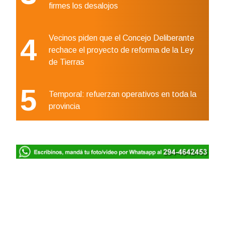
firmes los desalojos
4
Vecinos piden que el Concejo Deliberante
rechace el proyecto de reforma de la Ley
de Tierras
5
Temporal: refuerzan operativos en toda la
provincia