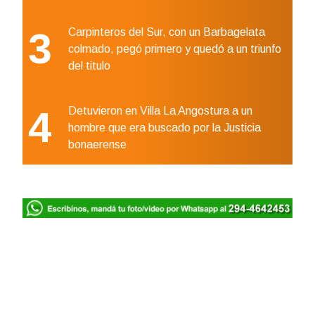
3
Carpinteros del Sur, con un Barbagelata
colmado, pegó primero y quedó a un triunfo
del titulo
4
Detuvieron en Villa La Angostura a un
hombre que era buscado por la Justicia
bonaerense