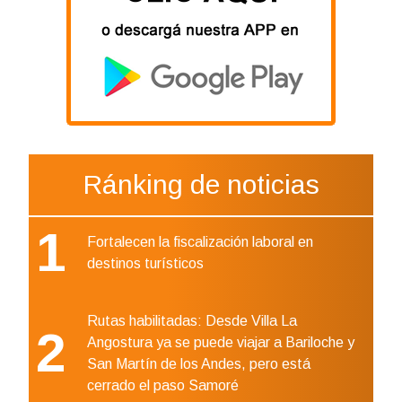
Ránking de noticias
1
Fortalecen la fiscalización laboral en
destinos turísticos
Rutas habilitadas: Desde Villa La
2
Angostura ya se puede viajar a Bariloche y
San Martín de los Andes, pero está
cerrado el paso Samoré