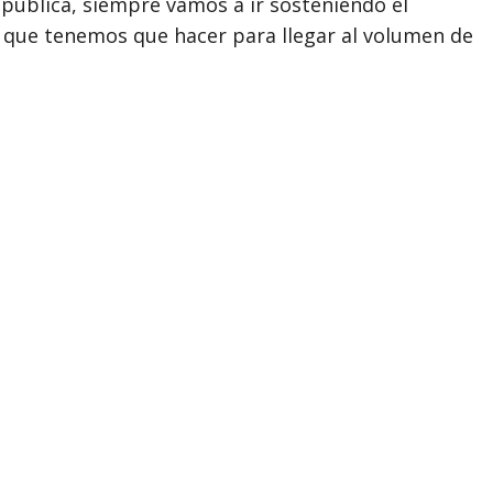
pública, siempre vamos a ir sosteniendo el
s que tenemos que hacer para llegar al volumen de
pitales, en escuelas, en comisarías, para llegar
ctura que siempre faltaron. Entonces, eso para
gobierno como hoja de ruta sin desviarse
a “hacer bien la tarea”, insistió.
mpo se hicieron 700 aulas nuevas y refacciones.
ulas tráileres y lamentó que antes “las escuelas se
hí estaba la escuela. Así llegamos a 700 aulas. Hoy
amos haciendo todas las aulas y vamos