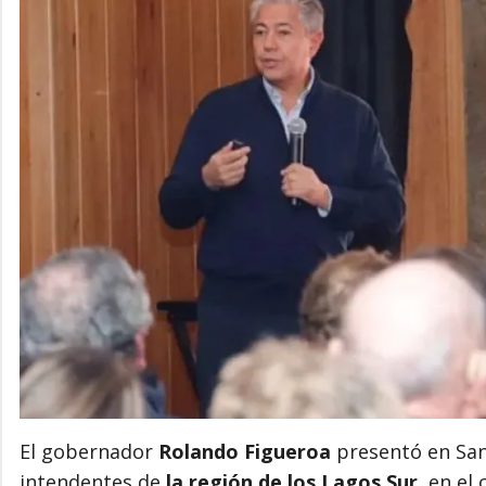
El gobernador
Rolando Figueroa
presentó en San
intendentes de
la región de los Lagos Sur
, en el