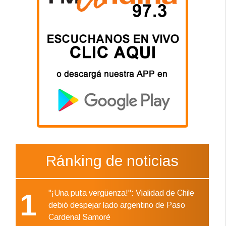
Ránking de noticias
1
"¡Una puta vergüenza!": Vialidad de Chile
debió despejar lado argentino de Paso
Cardenal Samoré