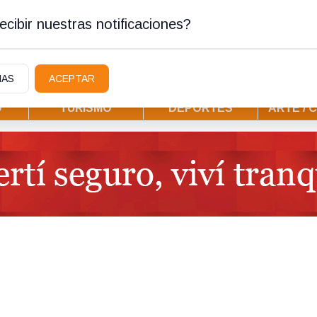
stura
cibir nuestras notificaciones?
IAS
ACEPTAR
D
TURISMO
DEPORTES
ARTE / 