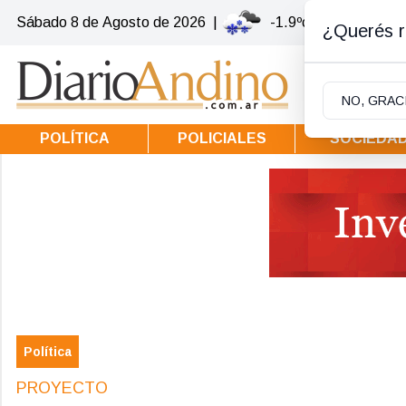
Sábado 8
de
Agosto
de 2026
|
-1.9ºc | Villa la Ango
¿Querés re
NO, GRAC
POLÍTICA
POLICIALES
SOCIEDA
Política
PROYECTO