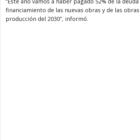
“Este año vamos a haber pagado 52% de la deuda 
financiamiento de las nuevas obras y de las obra
producción del 2030”, informó.
Figueroa remarcó que “invertimos en rutas, en hos
con obras de gas a donde no hay gas e infraestru
nosotros es la prioridad”, indicó.
El mandatario explicó que seguir el programa de 
permitió lograr este nivel de ingresos, pero obliga 
En materia educativa recordó que en el último tie
En este sentido puso foco en la reducción de las a
creaban por decreto, se alquilaban 10 tráileres, a
estamos cerca de las 350”, señaló.
“Una escuela no se hace de un día para otro, est
eliminándolas”, amplió.