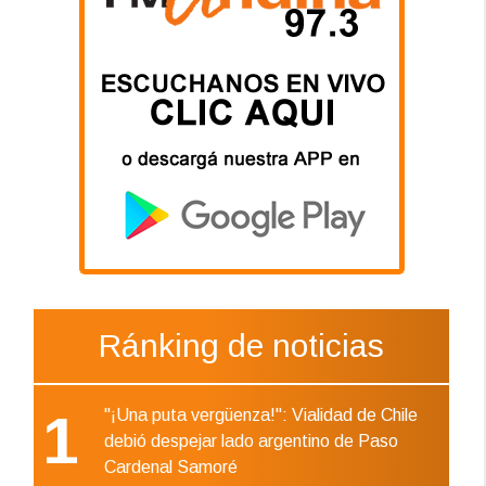
Ránking de noticias
1
"¡Una puta vergüenza!": Vialidad de Chile
debió despejar lado argentino de Paso
Cardenal Samoré