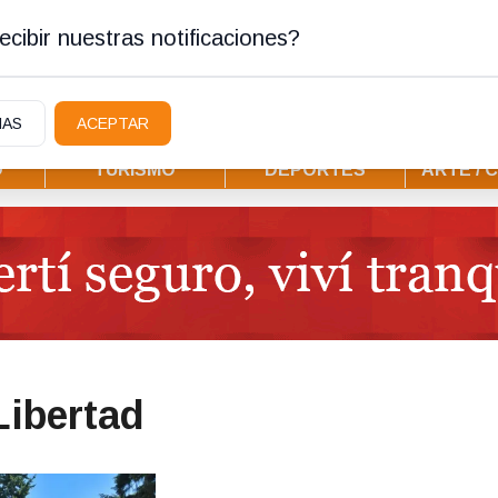
tura
cibir nuestras notificaciones?
IAS
ACEPTAR
D
TURISMO
DEPORTES
ARTE / 
Libertad