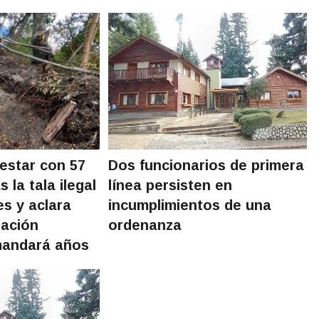
estar con 57
Dos funcionarios de primera
 la tala ilegal
línea persisten en
es y aclara
incumplimientos de una
ración
ordenanza
mandará años