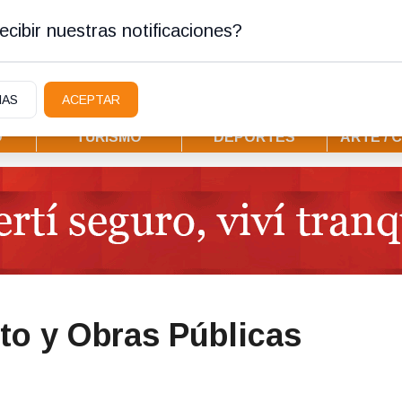
tura
cibir nuestras notificaciones?
IAS
ACEPTAR
D
TURISMO
DEPORTES
ARTE / 
to y Obras Públicas