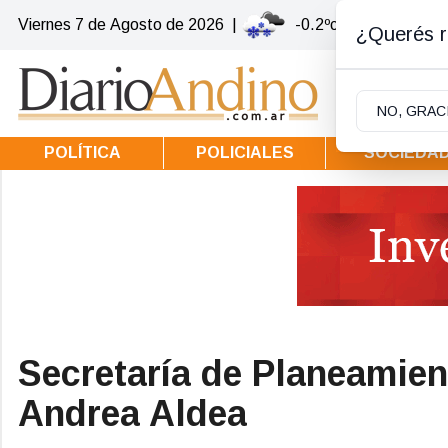
Viernes 7
de
Agosto
de 2026
|
-0.2ºc | Villa la Angos
¿Querés re
NO, GRAC
POLÍTICA
POLICIALES
SOCIEDA
Secretaría de Planeamien
Andrea Aldea