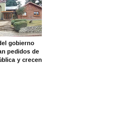
del gobierno
an pedidos de
ública y crecen
s