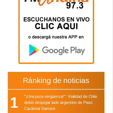
Ránking de noticias
1
"¡Una puta vergüenza!": Vialidad de Chile
debió despejar lado argentino de Paso
Cardenal Samoré