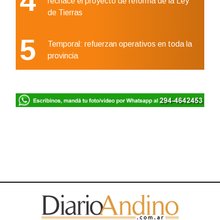
4
rechace el proyecto de reforma de la Ley
de Tierras
5
Temporal: refuerzan operativos en toda la
provincia