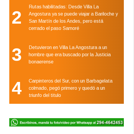
Rutas habilitadas: Desde Villa La
2
Angostura ya se puede viajar a Bariloche y
San Martín de los Andes, pero está
cerrado el paso Samoré
3
Detuvieron en Villa La Angostura a un
hombre que era buscado por la Justicia
bonaerense
4
Carpinteros del Sur, con un Barbagelata
colmado, pegó primero y quedó a un
triunfo del titulo